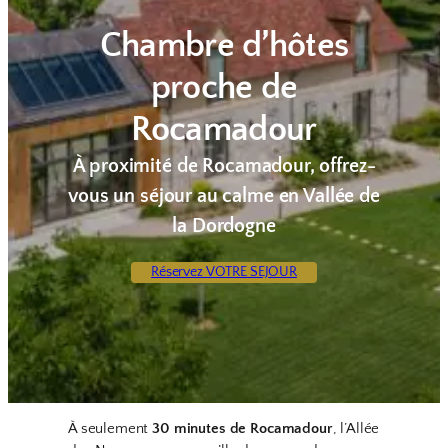
Chambre d’hôtes
proche de
Rocamadour
À proximité de Rocamadour, offrez-
vous un séjour au calme en Vallée de
la Dordogne
Réservez VOTRE SEJOUR
À seulement
30 minutes de Rocamadour
, l’Allée