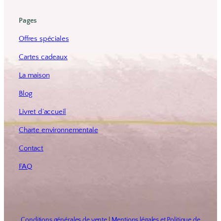
Pages
Offres spéciales
Cartes cadeaux
La maison
Blog
Livret d’accueil
Charte environnementale
Contact
FAQ
Conditions générales de vente
|
Mentions légales et Politique de