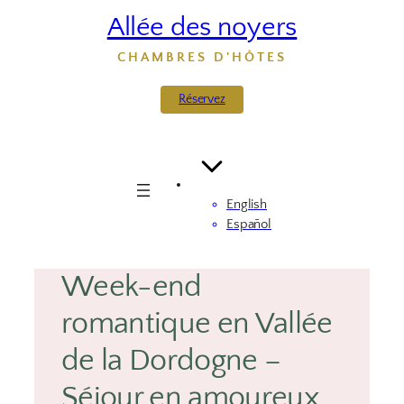
Aller
Allée des noyers
au
contenu
CHAMBRES D'HÔTES
Réservez
English
Español
Week-end
romantique en Vallée
de la Dordogne –
Séjour en amoureux